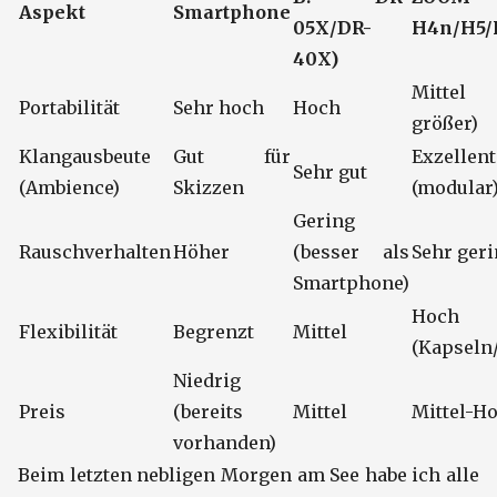
Aspekt
Smartphone
05X/DR-
H4n/H5/
40X)
Mitte
Portabilität
Sehr hoch
Hoch
größer)
Klangausbeute
Gut für
Exzellent
Sehr gut
(Ambience)
Skizzen
(modular
Gering
Rauschverhalten
Höher
(besser als
Sehr ger
Smartphone)
Hoch
Flexibilität
Begrenzt
Mittel
(Kapseln
Niedrig
Preis
(bereits
Mittel
Mittel-H
vorhanden)
Beim letzten nebligen Morgen am See habe ich alle